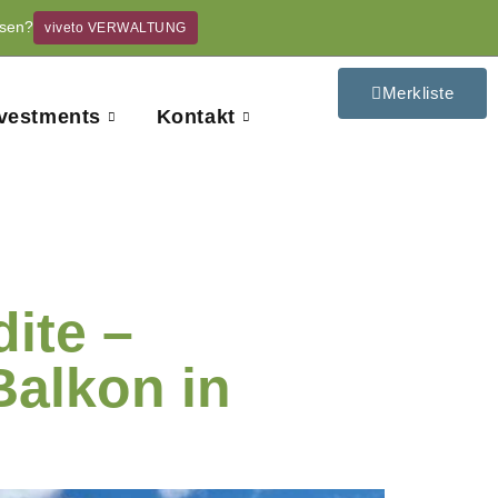
ssen?
viveto VERWALTUNG
Merkliste
nvestments
Kontakt
ite –
alkon in