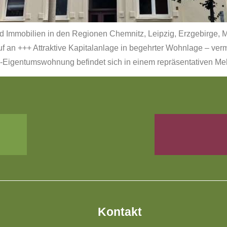
und Immobilien in den Regionen Chemnitz, Leipzig, Erzgebirge, 
 an +++ Attraktive Kapitalanlage in begehrter Wohnlage – ve
r-Eigentumswohnung befindet sich in einem repräsentativen Me
Kontakt