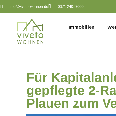
info@viveto-wohnen.de
0371 24089000
Immobilien
Wer
Ort:
Plau
Für Kapitalanl
gepflegte 2-R
Plauen zum Ve