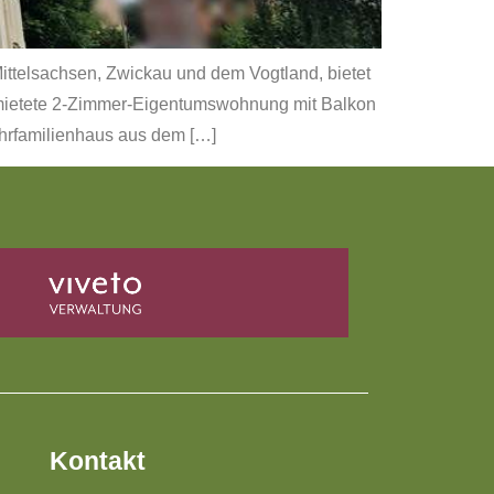
Mittelsachsen, Zwickau und dem Vogtland, bietet
rmietete 2-Zimmer-Eigentumswohnung mit Balkon
hrfamilienhaus aus dem […]
Kontakt