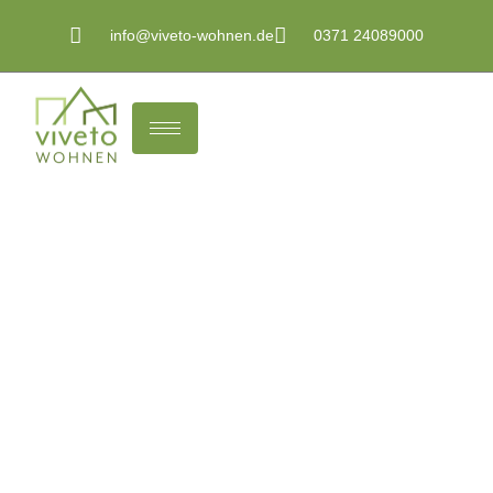
info@viveto-wohnen.de
0371 24089000
Immobilienmakler
in Chemnitz –
viveto WOHNEN
& IMMOBILIEN
kopie