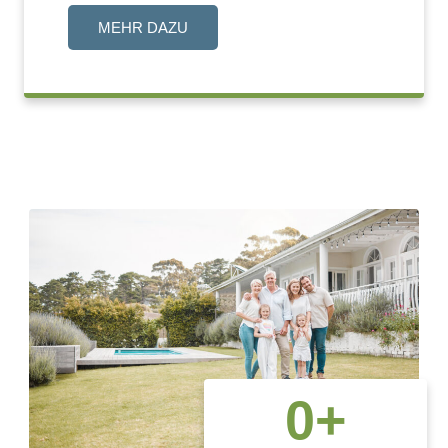
MEHR DAZU
0
+