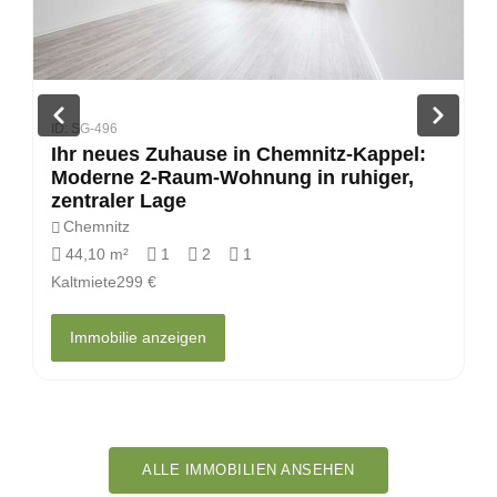
ID: SG-496
Ihr neues Zuhause in Chemnitz-Kappel:
Moderne 2-Raum-Wohnung in ruhiger,
zentraler Lage
Chemnitz
44,10 m²
1
2
1
Kaltmiete
299 €
Immobilie anzeigen
ALLE IMMOBILIEN ANSEHEN