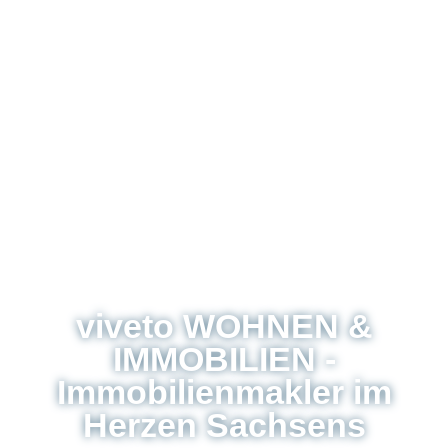
viveto WOHNEN &
IMMOBILIEN -
Immobilienmakler im
Herzen Sachsens