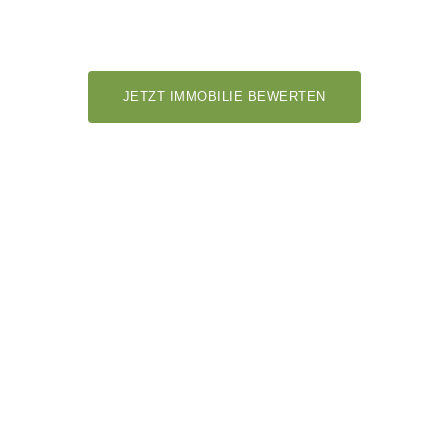
Immobilien in oder um Borna kaufen oder verkaufen Mit
viveto
geht das ganz einfach.
JETZT IMMOBILIE BEWERTEN