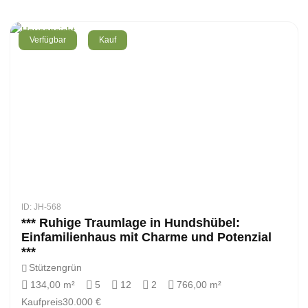
Verfügbar
Kauf
ID: JH-568
*** Ruhige Traumlage in Hundshübel:
Einfamilienhaus mit Charme und Potenzial
***
Stützengrün
134,00 m²
5
12
2
766,00 m²
Kaufpreis
30.000 €