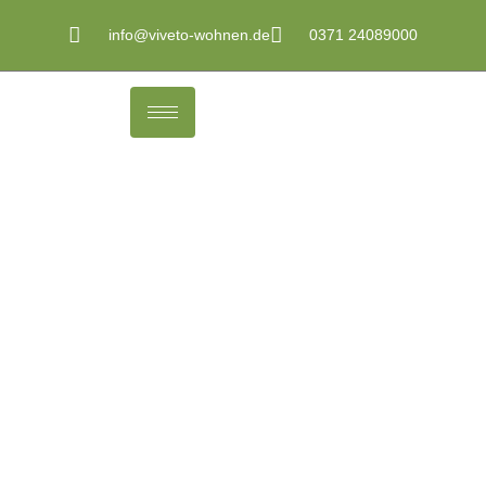
info@viveto-wohnen.de
0371 24089000
Kaufangebote