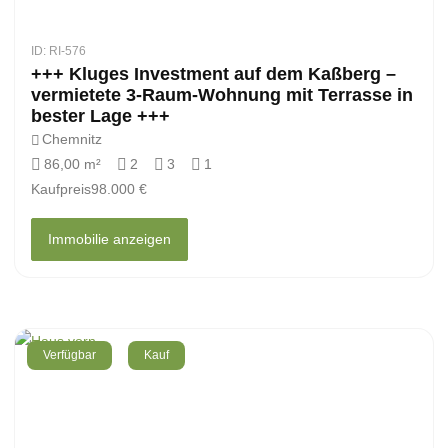
ID: RI-576
+++ Kluges Investment auf dem Kaßberg –
vermietete 3-Raum-Wohnung mit Terrasse in
bester Lage +++
Chemnitz
86,00 m²
2
3
1
Kaufpreis
98.000 €
Immobilie anzeigen
Verfügbar
Kauf