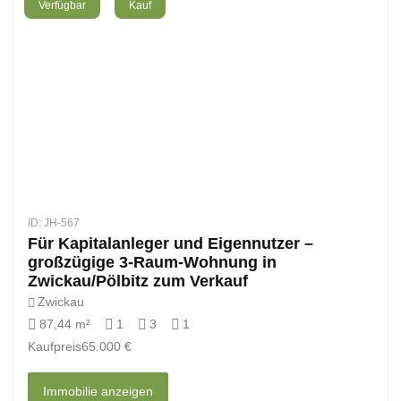
Verfügbar
Kauf
ID: JH-567
Für Kapitalanleger und Eigennutzer –
großzügige 3-Raum-Wohnung in
Zwickau/Pölbitz zum Verkauf
Zwickau
87,44 m²
1
3
1
Kaufpreis
65.000 €
Immobilie anzeigen