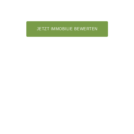
Immobilien in oder um Oelsnitz kaufen oder verkaufen
Mit
viveto
geht das ganz einfach.
JETZT IMMOBILIE BEWERTEN